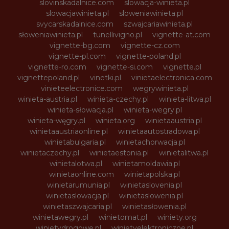
slovinskadalnice.com
slowacja-winieta.pl
slowacjawinieta.pl
sloweniawinieta.pl
svycarskadalnice.com
szwajcariawinieta.pl
słoweniawinieta.pl
tunellivigno.pl
vignette-at.com
vignette-bg.com
vignette-cz.com
vignette-pl.com
vignette-poland.pl
vignette-ro.com
vignette-si.com
vignette.pl
vignettepoland.pl
vinetki.pl
vinietaelectronica.com
vinieteelectronice.com
wegrywinieta.pl
winieta-austria.pl
winieta-czechy.pl
winieta-litwa.pl
winieta-słowacja.pl
winieta-wegry.pl
winieta-węgry.pl
winieta.org
winietaaustria.pl
winietaaustriaonline.pl
winietaautostradowa.pl
winietabulgaria.pl
winietachorwacja.pl
winietaczechy.pl
winietaestonia.pl
winietalitwa.pl
winietalotwa.pl
winietamoldawia.pl
winietaonline.com
winietapolska.pl
winietarumunia.pl
winietaslovenia.pl
winietaslowacja.pl
winietaslowenia.pl
winietaszwajcaria.pl
winietasłowenia.pl
winietawegry.pl
winietomat.pl
winiety.org
winietydrogowe.pl
winietyelektroniczne.pl