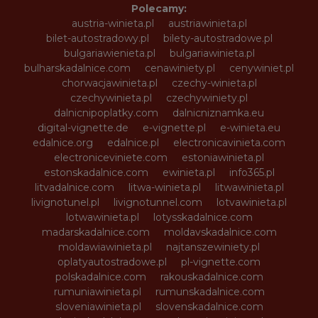
Polecamy:
austria-winieta.pl
austriawinieta.pl
bilet-autostradowy.pl
bilety-autostradowe.pl
bulgariawienieta.pl
bulgariawinieta.pl
bulharskadalnice.com
cenawiniety.pl
cenywiniet.pl
chorwacjawinieta.pl
czechy-winieta.pl
czechywinieta.pl
czechywiniety.pl
dalnicnipoplatky.com
dalnicniznamka.eu
digital-vignette.de
e-vignette.pl
e-winieta.eu
edalnice.org
edalnice.pl
electronicavinieta.com
electroniceviniete.com
estoniawinieta.pl
estonskadalnice.com
ewinieta.pl
info365.pl
litvadalnice.com
litwa-winieta.pl
litwawinieta.pl
livignotunel.pl
livignotunnel.com
lotvawinieta.pl
lotwawinieta.pl
lotysskadalnice.com
madarskadalnice.com
moldavskadalnice.com
moldawiawinieta.pl
najtanszewiniety.pl
oplatyautostradowe.pl
pl-vignette.com
polskadalnice.com
rakouskadalnice.com
rumuniawinieta.pl
rumunskadalnice.com
sloveniawinieta.pl
slovenskadalnice.com