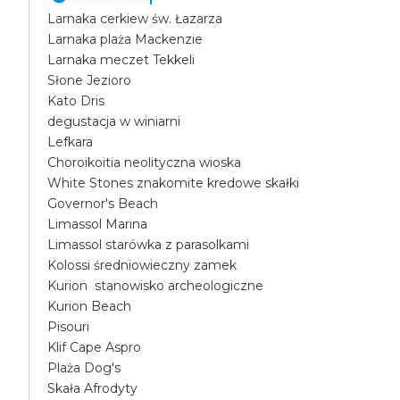
Larnaka cerkiew św. Łazarza
Larnaka plaża Mackenzie
Larnaka meczet Tekkeli
Słone Jezioro
Kato Dris
degustacja w winiarni
Lefkara
Choroikoitia neolityczna wioska
White Stones znakomite kredowe skałki
Governor's Beach
Limassol Marina
Limassol starówka z parasolkami
Kolossi średniowieczny zamek
Kurion stanowisko archeologiczne
Kurion Beach
Pisouri
Klif Cape Aspro
Plaża Dog's
Skała Afrodyty