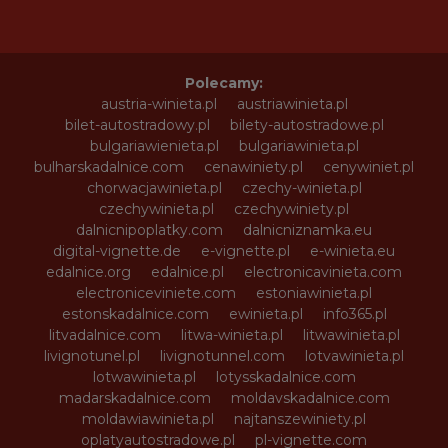
Polecamy:
austria-winieta.pl
austriawinieta.pl
bilet-autostradowy.pl
bilety-autostradowe.pl
bulgariawienieta.pl
bulgariawinieta.pl
bulharskadalnice.com
cenawiniety.pl
cenywiniet.pl
chorwacjawinieta.pl
czechy-winieta.pl
czechywinieta.pl
czechywiniety.pl
dalnicnipoplatky.com
dalnicniznamka.eu
digital-vignette.de
e-vignette.pl
e-winieta.eu
edalnice.org
edalnice.pl
electronicavinieta.com
electroniceviniete.com
estoniawinieta.pl
estonskadalnice.com
ewinieta.pl
info365.pl
litvadalnice.com
litwa-winieta.pl
litwawinieta.pl
livignotunel.pl
livignotunnel.com
lotvawinieta.pl
lotwawinieta.pl
lotysskadalnice.com
madarskadalnice.com
moldavskadalnice.com
moldawiawinieta.pl
najtanszewiniety.pl
oplatyautostradowe.pl
pl-vignette.com