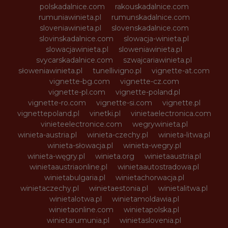
polskadalnice.com
rakouskadalnice.com
rumuniawinieta.pl
rumunskadalnice.com
sloveniawinieta.pl
slovenskadalnice.com
slovinskadalnice.com
slowacja-winieta.pl
slowacjawinieta.pl
sloweniawinieta.pl
svycarskadalnice.com
szwajcariawinieta.pl
słoweniawinieta.pl
tunellivigno.pl
vignette-at.com
vignette-bg.com
vignette-cz.com
vignette-pl.com
vignette-poland.pl
vignette-ro.com
vignette-si.com
vignette.pl
vignettepoland.pl
vinetki.pl
vinietaelectronica.com
vinieteelectronice.com
wegrywinieta.pl
winieta-austria.pl
winieta-czechy.pl
winieta-litwa.pl
winieta-słowacja.pl
winieta-wegry.pl
winieta-węgry.pl
winieta.org
winietaaustria.pl
winietaaustriaonline.pl
winietaautostradowa.pl
winietabulgaria.pl
winietachorwacja.pl
winietaczechy.pl
winietaestonia.pl
winietalitwa.pl
winietalotwa.pl
winietamoldawia.pl
winietaonline.com
winietapolska.pl
winietarumunia.pl
winietaslovenia.pl