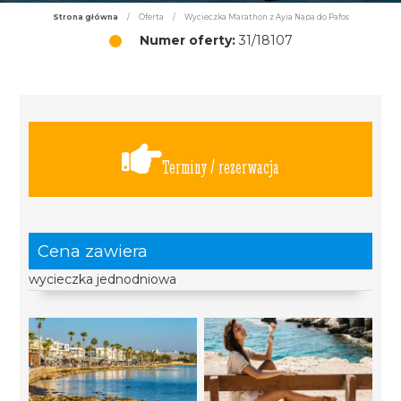
Strona główna
/
Oferta
/
Wycieczka Marathon z Ayia Napa do Pafos
Numer oferty:
31/18107
Terminy / rezerwacja
Cena zawiera
wycieczka jednodniowa