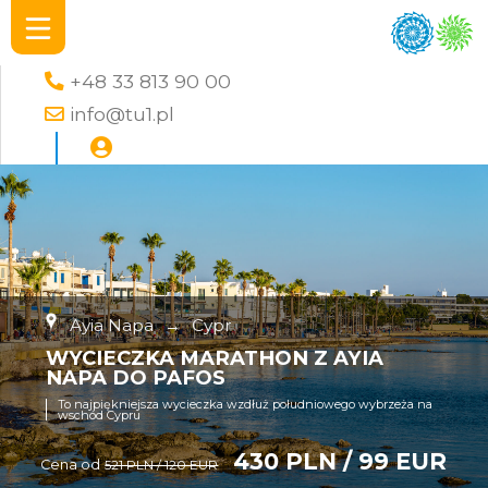
+48 33 813 90 00
info@tu1.pl
Ayia Napa
→
Cypr
WYCIECZKA MARATHON Z AYIA
NAPA DO PAFOS
To najpiękniejsza wycieczka wzdłuż południowego wybrzeża na
wschód Cypru
430 PLN / 99 EUR
Cena od
521 PLN / 120 EUR