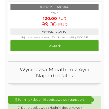
06.08.2026 - 06.08.2026
CENA
120.00
EUR
99.00
EUR
Promocja
:
-21.00
EUR
Najniższa cena z ostatnich 30 dni przed obniżką:
75.00 EUR
DALEJ
Wycieczka Marathon z Ayia
Napa do Pafos
1) Terminy / składniki podstawowe / transport
2) Dane osobowe / składniki dodatkowe /