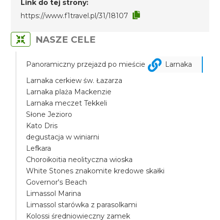
Link do tej strony:
https://www.f1travel.pl/31/18107
NASZE CELE
Panoramiczny przejazd po mieście
Larnaka
Larnaka cerkiew św. Łazarza
Larnaka plaża Mackenzie
Larnaka meczet Tekkeli
Słone Jezioro
Kato Dris
degustacja w winiarni
Lefkara
Choroikoitia neolityczna wioska
White Stones znakomite kredowe skałki
Governor's Beach
Limassol Marina
Limassol starówka z parasolkami
Kolossi średniowieczny zamek