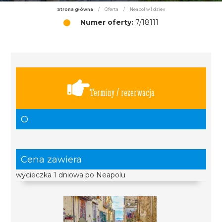
Strona główna
/
Oferta
/
Neapol w 1 dzień
Numer oferty:
7/18111
Terminy / rezerwacja
O
Cena zawiera
wycieczka 1 dniowa po Neapolu