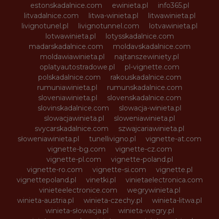
estonskadalnice.com
ewinieta.pl
info365.pl
litvadalnice.com
litwa-winieta.pl
litwawinieta.pl
livignotunel.pl
livignotunnel.com
lotvawinieta.pl
lotwawinieta.pl
lotysskadalnice.com
madarskadalnice.com
moldavskadalnice.com
moldawiawinieta.pl
najtanszewiniety.pl
oplatyautostradowe.pl
pl-vignette.com
polskadalnice.com
rakouskadalnice.com
rumuniawinieta.pl
rumunskadalnice.com
sloveniawinieta.pl
slovenskadalnice.com
slovinskadalnice.com
slowacja-winieta.pl
slowacjawinieta.pl
sloweniawinieta.pl
svycarskadalnice.com
szwajcariawinieta.pl
słoweniawinieta.pl
tunellivigno.pl
vignette-at.com
vignette-bg.com
vignette-cz.com
vignette-pl.com
vignette-poland.pl
vignette-ro.com
vignette-si.com
vignette.pl
vignettepoland.pl
vinetki.pl
vinietaelectronica.com
vinieteelectronice.com
wegrywinieta.pl
winieta-austria.pl
winieta-czechy.pl
winieta-litwa.pl
winieta-słowacja.pl
winieta-wegry.pl