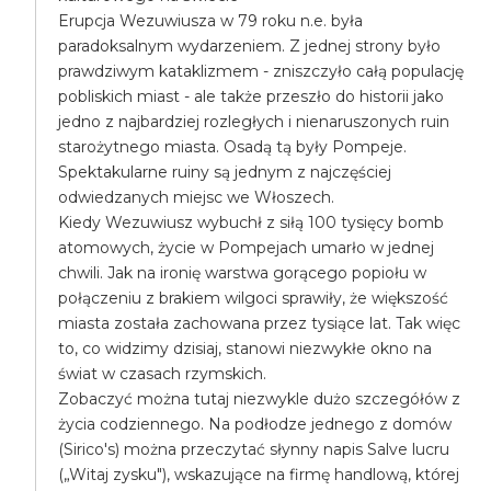
Erupcja Wezuwiusza w 79 roku n.e. była
paradoksalnym wydarzeniem. Z jednej strony było
prawdziwym kataklizmem - zniszczyło całą populację
pobliskich miast - ale także przeszło do historii jako
jedno z najbardziej rozległych i nienaruszonych ruin
starożytnego miasta. Osadą tą były Pompeje.
Spektakularne ruiny są jednym z najczęściej
odwiedzanych miejsc we Włoszech.
Kiedy Wezuwiusz wybuchł z siłą 100 tysięcy bomb
atomowych, życie w Pompejach umarło w jednej
chwili. Jak na ironię warstwa gorącego popiołu w
połączeniu z brakiem wilgoci sprawiły, że większość
miasta została zachowana przez tysiące lat. Tak więc
to, co widzimy dzisiaj, stanowi niezwykłe okno na
świat w czasach rzymskich.
Zobaczyć można tutaj niezwykle dużo szczegółów z
życia codziennego. Na podłodze jednego z domów
(Sirico's) można przeczytać słynny napis Salve lucru
(„Witaj zysku"), wskazujące na firmę handlową, której