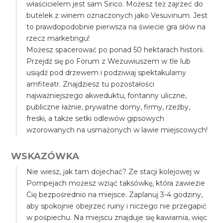
właścicielem jest sam Sirico. Możesz też zajrzeć do
butelek z winem oznaczonych jako Vesuvinum. Jest
to prawdopodobnie pierwsza na świecie gra słów na
rzecz marketingu!
Możesz spacerować po ponad 50 hektarach historii.
Przejdź się po Forum z Wezuwiuszem w tle lub
usiądź pod drzewem i podziwiaj spektakularny
amfiteatr. Znajdziesz tu pozostałości
najważniejszego akweduktu, fontanny uliczne,
publiczne łaźnie, prywatne domy, firmy, rzeźby,
freski, a także setki odlewów gipsowych
wzorowanych na usmażonych w lawie miejscowych!
WSKAZÓWKA
Nie wiesz, jak tam dojechać? Ze stacji kolejowej w
Pompejach możesz wziąć taksówkę, która zawiezie
Cię bezpośrednio na miejsce. Zaplanuj 3-4 godziny,
aby spokojnie obejrzeć ruiny i niczego nie przegapić
w pośpiechu. Na miejscu znajduje się kawiarnia, więc