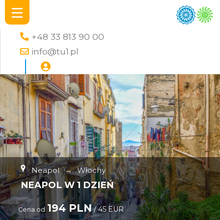
+48 33 813 90 00
info@tu1.pl
Neapol
→
Włochy
NEAPOL W 1 DZIEŃ
194 PLN
/ 45 EUR
Cena od