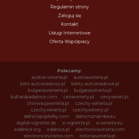
Regulamin strony
Zaloguj się
Kontakt
Usługi Internetowe
Oferta Współpracy
Polecamy:
austria-winieta.pl
austriawinieta.pl
bilet-autostradowy.pl
bilety-autostradowe.pl
bulgariawienieta.pl
bulgariawinieta.pl
bulharskadalnice.com
cenawiniety.pl
cenywiniet.pl
chorwacjawinieta.pl
czechy-winieta.pl
czechywinieta.pl
czechywiniety.pl
dalnicnipoplatky.com
dalnicniznamka.eu
digital-vignette.de
e-vignette.pl
e-winieta.eu
edalnice.org
edalnice.pl
electronicavinieta.com
electroniceviniete.com
estoniawinieta.pl