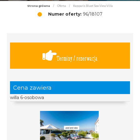
Strona główna
/
Oferta
/
Kapparis Bluet Sea View Villa
Numer oferty:
96/18107
Terminy / rezerwacja
Cena zawiera
willa 6-osobowa