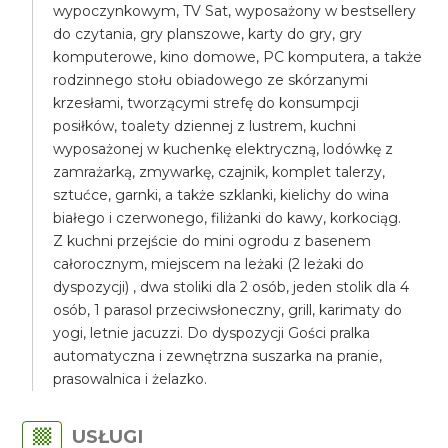
wypoczynkowym, TV Sat, wyposażony w bestsellery
do czytania, gry planszowe, karty do gry, gry
komputerowe, kino domowe, PC komputera, a także
rodzinnego stołu obiadowego ze skórzanymi
krzesłami, tworzącymi strefę do konsumpcji
posiłków, toalety dziennej z lustrem, kuchni
wyposażonej w kuchenkę elektryczną, lodówkę z
zamrażarką, zmywarkę, czajnik, komplet talerzy,
sztućce, garnki, a także szklanki, kielichy do wina
białego i czerwonego, filiżanki do kawy, korkociąg.
Z kuchni przejście do mini ogrodu z basenem
całorocznym, miejscem na leżaki (2 leżaki do
dyspozycji) , dwa stoliki dla 2 osób, jeden stolik dla 4
osób, 1 parasol przeciwsłoneczny, grill, karimaty do
yogi, letnie jacuzzi. Do dyspozycji Gości pralka
automatyczna i zewnętrzna suszarka na pranie,
prasowalnica i żelazko.
USŁUGI