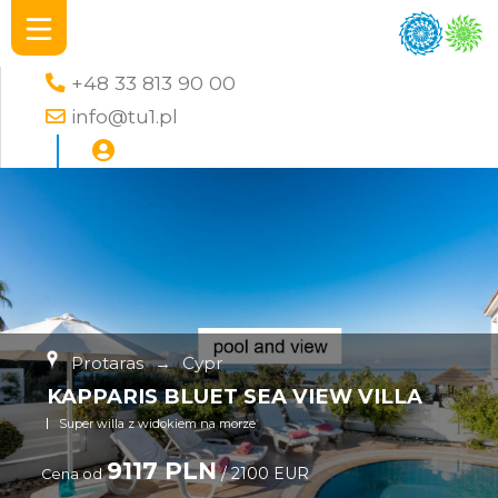
+48 33 813 90 00
info@tu1.pl
Protaras
→
Cypr
KAPPARIS BLUET SEA VIEW VILLA
Super willa z widokiem na morze
9117 PLN
/ 2100 EUR
Cena od