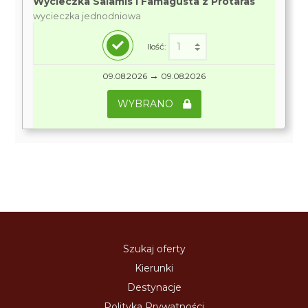
Wycieczka Salamis i Famagusta z Protaras
wycieczka jednodniowa
Ilość:
→
09.08.2026
09.08.2026
WYBRANO
Szukaj oferty
Kierunki
Destynacje
Polityka Prywatności