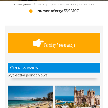
Strona główna
/
Oferta
/
Wycieczka Salamis i Famagusta z Protaras
Numer oferty:
53/18107
Terminy / rezerwacja
Cena zawiera
wycieczka jednodniowa