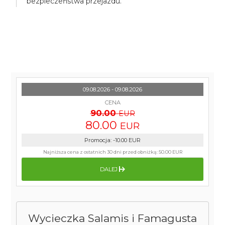
bezpieczeństwa przejazdu.
09.08.2026 - 09.08.2026
CENA
90.00
EUR
80.00
EUR
Promocja
:
-10.00
EUR
Najniższa cena z ostatnich 30 dni przed obniżką:
50.00 EUR
DALEJ
Wycieczka Salamis i Famagusta