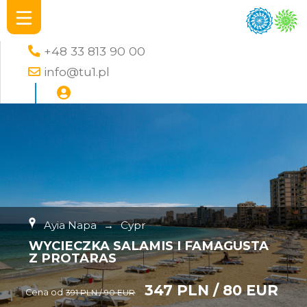
+48 33 813 90 00
info@tu1.pl
Ayia Napa
→
Cypr
WYCIECZKA SALAMIS I FAMAGUSTA
Z PROTARAS
347 PLN / 80 EUR
Cena od
391 PLN / 90 EUR