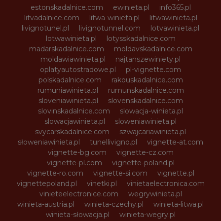
estonskadalnice.com
ewinieta.pl
info365.pl
litvadalnice.com
litwa-winieta.pl
litwawinieta.pl
livignotunel.pl
livignotunnel.com
lotvawinieta.pl
lotwawinieta.pl
lotysskadalnice.com
madarskadalnice.com
moldavskadalnice.com
moldawiawinieta.pl
najtanszewiniety.pl
oplatyautostradowe.pl
pl-vignette.com
polskadalnice.com
rakouskadalnice.com
rumuniawinieta.pl
rumunskadalnice.com
sloveniawinieta.pl
slovenskadalnice.com
slovinskadalnice.com
slowacja-winieta.pl
slowacjawinieta.pl
sloweniawinieta.pl
svycarskadalnice.com
szwajcariawinieta.pl
słoweniawinieta.pl
tunellivigno.pl
vignette-at.com
vignette-bg.com
vignette-cz.com
vignette-pl.com
vignette-poland.pl
vignette-ro.com
vignette-si.com
vignette.pl
vignettepoland.pl
vinetki.pl
vinietaelectronica.com
vinieteelectronice.com
wegrywinieta.pl
winieta-austria.pl
winieta-czechy.pl
winieta-litwa.pl
winieta-słowacja.pl
winieta-wegry.pl