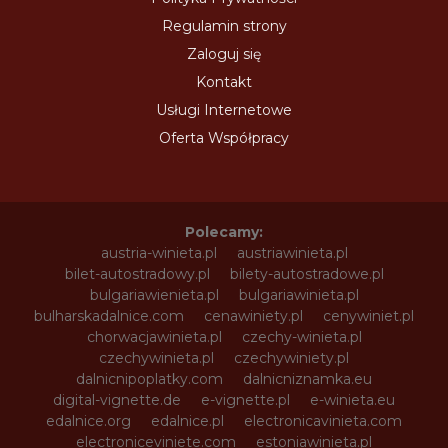
Regulamin strony
Zaloguj się
Kontakt
Usługi Internetowe
Oferta Współpracy
Polecamy:
austria-winieta.pl
austriawinieta.pl
bilet-autostradowy.pl
bilety-autostradowe.pl
bulgariawienieta.pl
bulgariawinieta.pl
bulharskadalnice.com
cenawiniety.pl
cenywiniet.pl
chorwacjawinieta.pl
czechy-winieta.pl
czechywinieta.pl
czechywiniety.pl
dalnicnipoplatky.com
dalnicniznamka.eu
digital-vignette.de
e-vignette.pl
e-winieta.eu
edalnice.org
edalnice.pl
electronicavinieta.com
electroniceviniete.com
estoniawinieta.pl