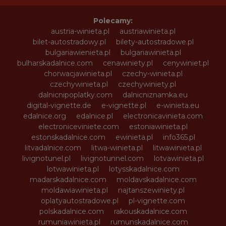
Polecamy:
austria-winieta.pl
austriawinieta.pl
bilet-autostradowy.pl
bilety-autostradowe.pl
bulgariawienieta.pl
bulgariawinieta.pl
bulharskadalnice.com
cenawiniety.pl
cenywiniet.pl
chorwacjawinieta.pl
czechy-winieta.pl
czechywinieta.pl
czechywiniety.pl
dalnicnipoplatky.com
dalnicniznamka.eu
digital-vignette.de
e-vignette.pl
e-winieta.eu
edalnice.org
edalnice.pl
electronicavinieta.com
electroniceviniete.com
estoniawinieta.pl
estonskadalnice.com
ewinieta.pl
info365.pl
litvadalnice.com
litwa-winieta.pl
litwawinieta.pl
livignotunel.pl
livignotunnel.com
lotvawinieta.pl
lotwawinieta.pl
lotysskadalnice.com
madarskadalnice.com
moldavskadalnice.com
moldawiawinieta.pl
najtanszewiniety.pl
oplatyautostradowe.pl
pl-vignette.com
polskadalnice.com
rakouskadalnice.com
rumuniawinieta.pl
rumunskadalnice.com