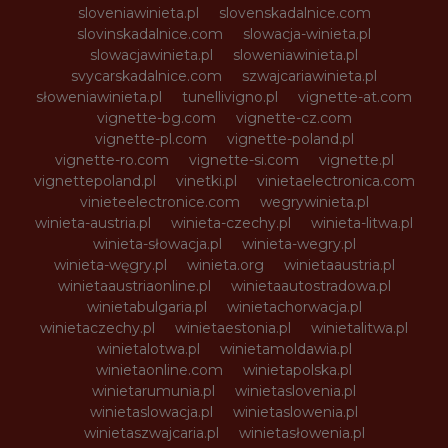
sloveniawinieta.pl
slovenskadalnice.com
slovinskadalnice.com
slowacja-winieta.pl
slowacjawinieta.pl
sloweniawinieta.pl
svycarskadalnice.com
szwajcariawinieta.pl
słoweniawinieta.pl
tunellivigno.pl
vignette-at.com
vignette-bg.com
vignette-cz.com
vignette-pl.com
vignette-poland.pl
vignette-ro.com
vignette-si.com
vignette.pl
vignettepoland.pl
vinetki.pl
vinietaelectronica.com
vinieteelectronice.com
wegrywinieta.pl
winieta-austria.pl
winieta-czechy.pl
winieta-litwa.pl
winieta-słowacja.pl
winieta-wegry.pl
winieta-węgry.pl
winieta.org
winietaaustria.pl
winietaaustriaonline.pl
winietaautostradowa.pl
winietabulgaria.pl
winietachorwacja.pl
winietaczechy.pl
winietaestonia.pl
winietalitwa.pl
winietalotwa.pl
winietamoldawia.pl
winietaonline.com
winietapolska.pl
winietarumunia.pl
winietaslovenia.pl
winietaslowacja.pl
winietaslowenia.pl
winietaszwajcaria.pl
winietasłowenia.pl