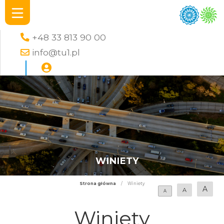
+48 33 813 90 00
info@tu1.pl
WINIETY
Strona główna
/
Winiety
A
A
A
Winiety